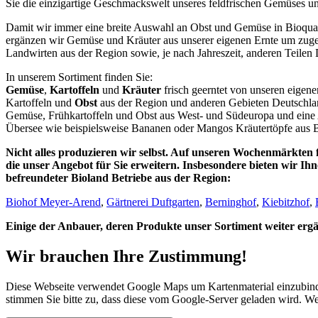
Sie die einzigartige Geschmackswelt unseres feldfrischen Gemüses u
Damit wir immer eine breite Auswahl an Obst und Gemüse in Bioqual
ergänzen wir Gemüse und Kräuter aus unserer eigenen Ernte um zug
Landwirten aus der Region sowie, je nach Jahreszeit, anderen Teilen
In unserem Sortiment finden Sie:
Gemüse
,
Kartoffeln
und
Kräuter
frisch geerntet von unseren eigen
Kartoffeln und
Obst
aus der Region und anderen Gebieten Deutschla
Gemüse, Frühkartoffeln und Obst aus West- und Südeuropa und eine
Übersee wie beispielsweise Bananen oder Mangos Kräutertöpfe aus
Nicht alles produzieren wir selbst. Auf unseren Wochenmärkten 
die unser Angebot für Sie erweitern. Insbesondere bieten wir Ih
befreundeter Bioland Betriebe aus der Region:
Biohof Meyer-Arend
,
Gärtnerei Duftgarten
,
Berninghof
,
Kiebitzhof
,
Einige der Anbauer, deren Produkte unser Sortiment weiter ergänz
Wir brauchen Ihre Zustimmung!
Diese Webseite verwendet Google Maps um Kartenmaterial einzubinde
stimmen Sie bitte zu, dass diese vom Google-Server geladen wird. We