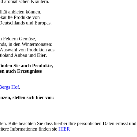
nd aromatischen Kräutern.
ität anbieten können,
ekaufte Produkte von
 Deutschlands und Europas.
en Feldern Gemüse,
nds, in den Wintermonaten:
 Auswahl von Produkten aus
 Bioland Anbau und
Eier.
finden Sie auch Produkte,
nen auch Erzeugnisse
Bergs Hof
.
en, stellen sich hier vor:
n. Bitte beachten Sie dass hierbei Ihre persönlichen Daten erfasst 
itere Informationen finden sie
HIER