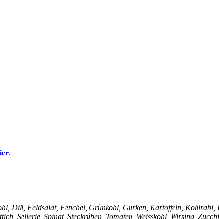
ier
.
l, Dill, Feldsalat, Fenchel, Grünkohl, Gurken, Kartoffeln, Kohlrabi, K
tich, Sellerie, Spinat, Steckrüben, Tomaten, Weisskohl, Wirsing, Zucch