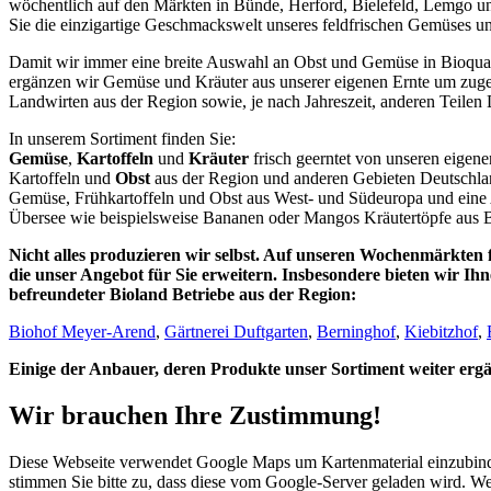
wöchentlich auf den Märkten in Bünde, Herford, Bielefeld, Lemgo u
Sie die einzigartige Geschmackswelt unseres feldfrischen Gemüses u
Damit wir immer eine breite Auswahl an Obst und Gemüse in Bioqual
ergänzen wir Gemüse und Kräuter aus unserer eigenen Ernte um zug
Landwirten aus der Region sowie, je nach Jahreszeit, anderen Teilen
In unserem Sortiment finden Sie:
Gemüse
,
Kartoffeln
und
Kräuter
frisch geerntet von unseren eigen
Kartoffeln und
Obst
aus der Region und anderen Gebieten Deutschla
Gemüse, Frühkartoffeln und Obst aus West- und Südeuropa und eine
Übersee wie beispielsweise Bananen oder Mangos Kräutertöpfe aus
Nicht alles produzieren wir selbst. Auf unseren Wochenmärkten 
die unser Angebot für Sie erweitern. Insbesondere bieten wir Ih
befreundeter Bioland Betriebe aus der Region:
Biohof Meyer-Arend
,
Gärtnerei Duftgarten
,
Berninghof
,
Kiebitzhof
,
Einige der Anbauer, deren Produkte unser Sortiment weiter ergänz
Wir brauchen Ihre Zustimmung!
Diese Webseite verwendet Google Maps um Kartenmaterial einzubinde
stimmen Sie bitte zu, dass diese vom Google-Server geladen wird. We