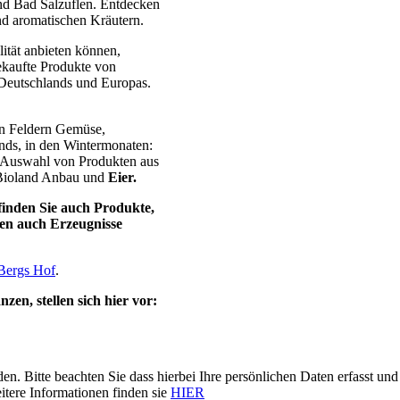
nd Bad Salzuflen. Entdecken
nd aromatischen Kräutern.
ität anbieten können,
ekaufte Produkte von
 Deutschlands und Europas.
en Feldern Gemüse,
nds, in den Wintermonaten:
 Auswahl von Produkten aus
 Bioland Anbau und
Eier.
finden Sie auch Produkte,
nen auch Erzeugnisse
Bergs Hof
.
en, stellen sich hier vor:
n. Bitte beachten Sie dass hierbei Ihre persönlichen Daten erfasst 
itere Informationen finden sie
HIER